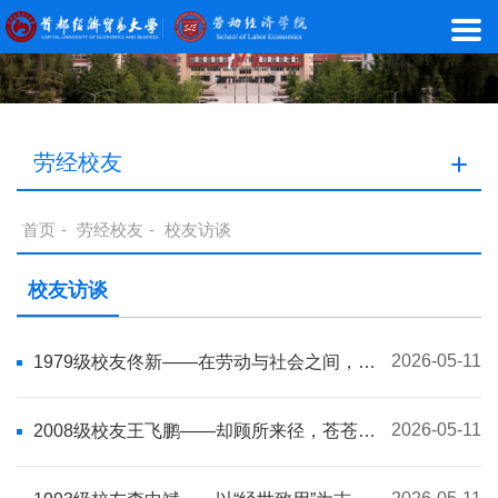
劳经校友
首页
-
劳经校友
-
校友访谈
校友访谈
2026-05-11
1979级校友佟新——在劳动与社会之间，探
寻人的温度
2026-05-11
2008级校友王飞鹏——却顾所来径，苍苍横
翠微