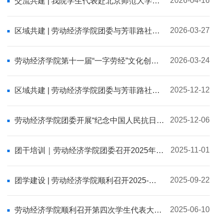
2026-04-16
交流共建 | 我院学生代表赴北京师范大学参
加第十一届“公事共办”首都高校团学工作论
坛
2026-03-27
区域共建 | 劳动经济学院团委与芳菲路社区
团支部开展“绳结承古韵 非遗绽芳华”主题区
域化团建活动
2026-03-24
劳动经济学院第十一届“一字劳经”文化创意
大赛圆满落幕
2025-12-12
区域共建 | 劳动经济学院团委与芳菲路社区
团支部开展“童心识宪法 护航成长路”主题区
域化团建活动
2025-12-06
劳动经济学院团委开展“纪念中国人民抗日战
争暨世界反法西斯战争胜利80周年大会重要
讲话精神”专题学习
2025-11-01
团干培训｜劳动经济学院团委召开2025年度
团干部工作实务培训开训式
2025-09-22
团学建设 | 劳动经济学院顺利召开2025-
2026学年学生组织换届大会
2025-06-10
劳动经济学院顺利召开第四次学生代表大