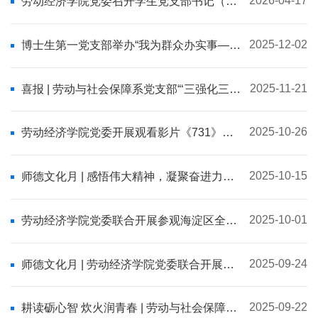
2026-04-17
劳动经济学院党委召开学生党支部书记（扩
大）例会暨党务工作培训会
2025-12-02
博士生第一党支部举办“我为群众办实事——
学术论文写作与发表经验分享会”
2025-11-21
喜报 | 劳动与社会保障系党支部“‘三强化三引
领’：突出劳动育人育才特色”入选北京高校
教师党支部书记工作法优秀案例
2025-10-26
劳动经济学院党委开展观看影片《731》主
题党日活动
2025-10-15
师德文化月 | 感悟伟大精神，凝聚奋进力量
——劳动经济学院党委组织师生党员观看
《黄河大合唱》音乐会
2025-10-01
劳动经济学院党委联合开展参观海淀区全面
从严治党警示教育基地主题党日活动
2025-09-24
师德文化月 | 劳动经济学院党委联合开展参
观中国人民抗日战争纪念馆主题党日活动
2025-09-22
耕读砺心智 炊火润青春 | 劳动与社会保障系