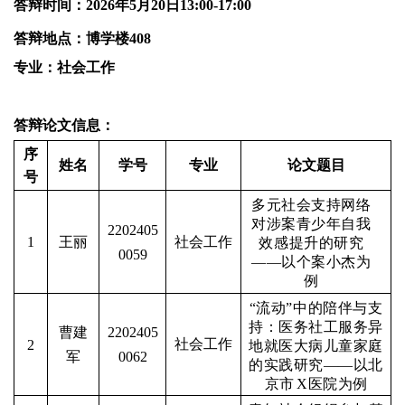
答辩时间：2026年5月20日13:00-17:00
答辩地点：博学楼408
专业：社会工作
答辩论文信息：
序
姓名
学号
专业
论文题目
号
多元社会支持网络
对涉案青少年自我
2202405
社会工作
1
王丽
效感提升的研究
0059
——以个案小杰为
例
“流动
”中的陪伴与支
持：医务社工服务异
曹建
2202405
社会工作
2
地就医大病儿童家庭
军
0062
的实践研究——以北
京市
X
医院为例