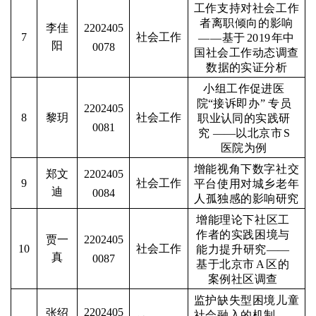
工作支持对社会工作
者离职倾向的影响
李佳
2202405
社会工作
7
——基
于
2019
年中
阳
0078
国社会工作动态调查
数据的实证分
析
小组工作促进医
院“接诉即办
” 专员
2202405
黎玥
社会工作
8
职业认同的实践研
0081
究 ——以北京市
S
医院为例
增能视角下数字社交
郑文
2202405
社会工作
9
平台使用对城乡老年
迪
0084
人孤
独感的影响研究
增能理论下社区工
作者的实践困境与
贾一
2202405
社会工作
10
能力提升
研究——
真
0087
基于北京市
A
区的
案例社区调查
监护缺失型困境儿童
2202405
张绍
社会融入的机制——