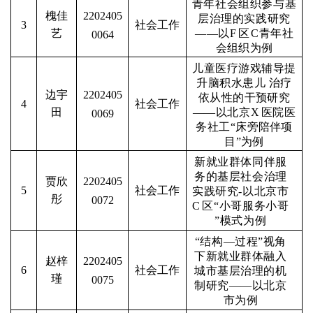
青年社会组织参与基
槐佳
2202405
层治理的实践研究
社会工作
3
——以
F
区
C
青年社
艺
0064
会组织为例
儿童医疗游戏辅导提
升脑积水患儿 治疗
边宇
2202405
依从
性的干预研究
社会工作
4
——以北京
X
医院医
田
0069
务社工“床
旁陪伴项
目
”为例
新就业群体同伴服
务的基层社会治理
贾欣
2202405
社会工作
5
实践研究
-以北京市
彤
0072
C
区“小哥服务小哥
”模式为例
“结构—过程
”视角
下新就业群体融入
赵梓
2202405
社会工作
6
城市基
层治理的机
瑾
0075
制研究——以北京
市
为例