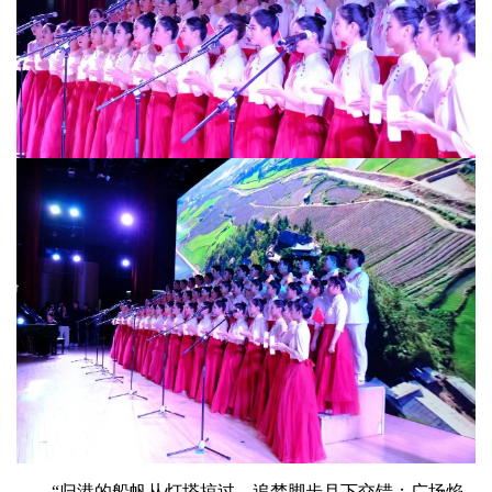
“归港的船帆从灯塔掠过，追梦脚步月下交错；广场焰