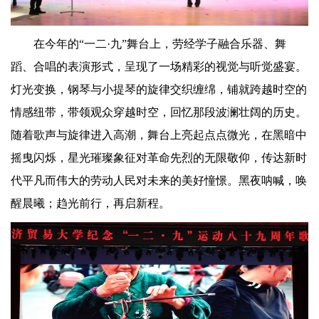
在今年的“一二·九”舞台上，劳经学子融合乐器、舞
蹈、合唱的表演形式，呈现了一场精彩的视觉与听觉盛宴。
灯光变换，钢琴与小提琴的旋律交织缠绵，铺就跨越时空的
情感纽带，带领观众穿越时空，回忆那段波澜壮阔的历史。
随着歌声与旋律进入高潮，舞台上亮起点点微光，在黑暗中
摇曳闪烁，星光璀璨象征对革命先烈的无限敬仰，传达新时
代平凡而伟大的劳动人民对未来的美好憧憬。黑夜呐喊，唤
醒晨曦；趋光前行，再启新程。