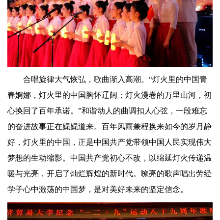
合唱旋律大气恢弘，歌曲渐入高潮。“灯火里的中国青
春婀娜，灯火里的中国胸怀辽阔；灯火漫卷的万里山河，初
心换回了百年承诺。”和谐动人的曲调扣人心弦，一段难忘
的奋进故事正在娓娓道来。百年风雨兼程换来如今的岁月静
好，灯火里的中国，正是中国共产党带领中国人民实现伟大
梦想的生动缩影。中国共产党初心不改，以绵延灯火传递温
暖与光亮，开启了灿烂辉煌的新时代。嘹亮的歌声唱出劳经
学子心中激荡的中国梦，是对美好未来的坚定信念。