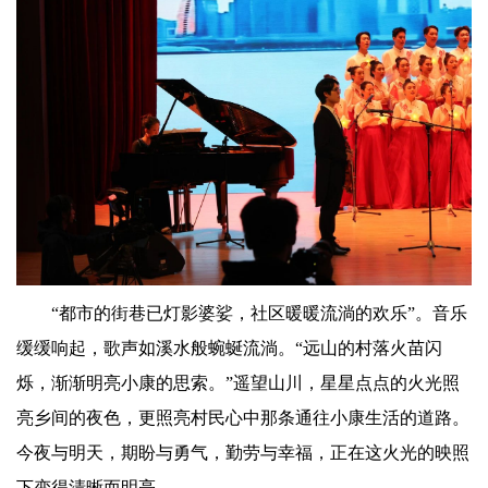
“都市的街巷已灯影婆娑，社区暖暖流淌的欢乐”。音乐
缓缓响起，歌声如溪水般蜿蜒流淌。“远山的村落火苗闪
烁，渐渐明亮小康的思索。”遥望山川，星星点点的火光照
亮乡间的夜色，更照亮村民心中那条通往小康生活的道路。
今夜与明天，期盼与勇气，勤劳与幸福，正在这火光的映照
下变得清晰而明亮。